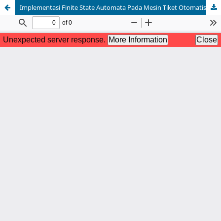
Implementasi Finite State Automata Pada Mesin Tiket Otomatis Kereta Api Progo Di Stasiun Lempunyangan Yogyakarta