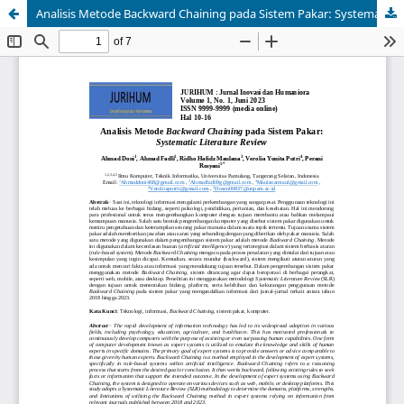
Analisis Metode Backward Chaining pada Sistem Pakar: Systematic Literature Review