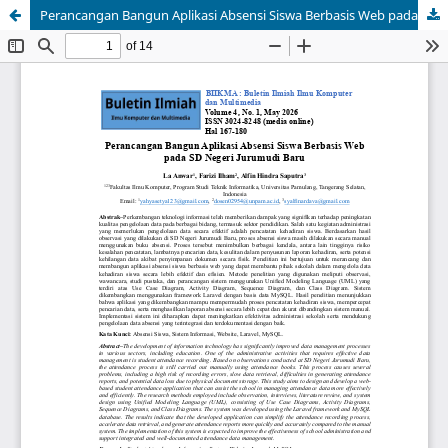
Perancangan Bangun Aplikasi Absensi Siswa Berbasis Web pada SD Negeri Jurumudi Baru