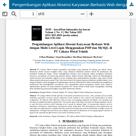
Pengembangan Aplikasi Absensi Karyawan Berbasis Web dengan Multi Level Login Menggunakan PHP dan MySQL di PT Cahaya Metal Teknik