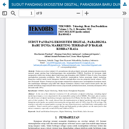
SUDUT PANDANG EKOSISTEM DIGITAL; PARADIGMA BARU DUNIA MARKETING TERHADAP D’BAKAR KORBAN RASA