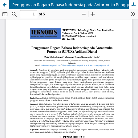
Penggunaan Ragam Bahasa Indonesia pada Antarmuka Pengguna (UI/UX) Aplikasi Digital