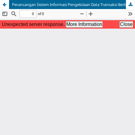
Perancangan Sistem Informasi Pengelolaan Data Transaksi Berbasis Java Pada Bengkel Chandra Las