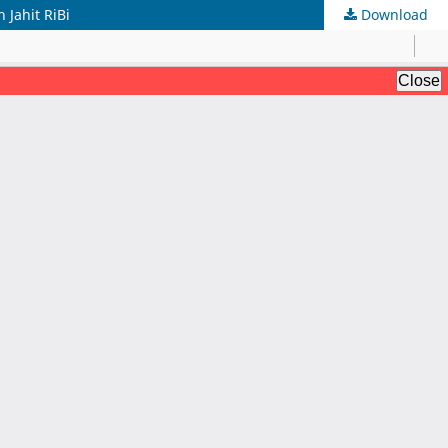
Jahit RiBi
Download