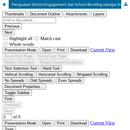
Penguatan School Engagement dan School Bonding sebagai Strategi Peningkatan Resiliensi Akademik Siswa di Lingkungan Sekolah