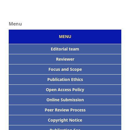
Menu
MENU
Editorial team
Reviewer
Focus
and Scope
Publication Ethics
Open Access Policy
Online Submission
Peer
Review Process
Copyright Notice