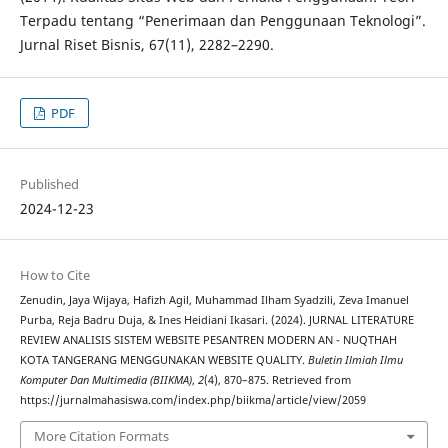
Terpadu tentang “Penerimaan dan Penggunaan Teknologi”.
Jurnal Riset Bisnis, 67(11), 2282–2290.
PDF
Published
2024-12-23
How to Cite
Zenudin, Jaya Wijaya, Hafizh Agil, Muhammad Ilham Syadzili, Zeva Imanuel
Purba, Reja Badru Duja, & Ines Heidiani Ikasari. (2024). JURNAL LITERATURE
REVIEW ANALISIS SISTEM WEBSITE PESANTREN MODERN AN - NUQTHAH
KOTA TANGERANG MENGGUNAKAN WEBSITE QUALITY.
Buletin Ilmiah Ilmu
Komputer Dan Multimedia (BIIKMA)
,
2
(4), 870–875. Retrieved from
https://jurnalmahasiswa.com/index.php/biikma/article/view/2059
More Citation Formats