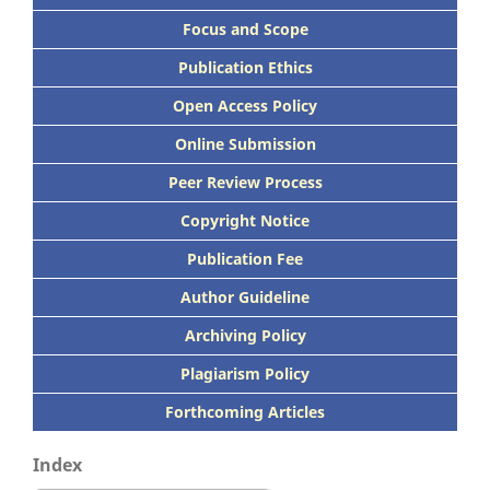
Focus
and Scope
Publication Ethics
Open Access Policy
Online Submission
Peer
Review Process
Copyright Notice
Publication
Fee
Author Guideline
Archiving Policy
Plagiarism Policy
Forthcoming Articles
Index