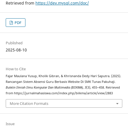
Retrieved from
https://dev.mysql.com/doc/
PDF
Published
2025-08-10
How to Cite
Fajar Maulana Yusup, Kholik Gibran, & Khrisnanda Dedy Hari Saputra. (2025).
Rancangan Sistem Absensi Guru Berbasis Website Di SMK Tunas Pakuhaji.
Buletin Ilmiah Ilmu Komputer Dan Multimedia (BIIKMA)
,
3
(3), 455–458. Retrieved
from https://jurnalmahasiswa.com/index.php/biikma/article/view/2883
More Citation Formats
Issue