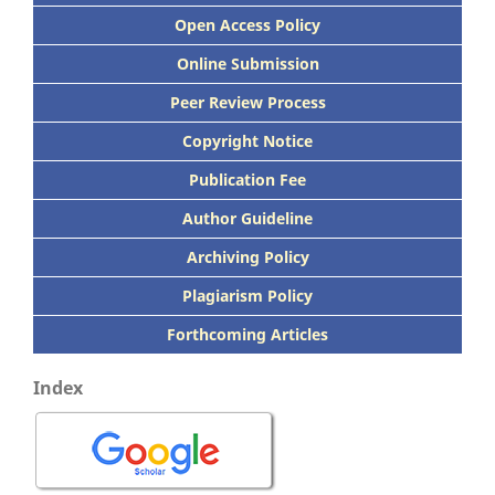
Open Access Policy
Online Submission
Peer
Review Process
Copyright Notice
Publication
Fee
Author Guideline
Archiving Policy
Plagiarism Policy
Forthcoming Articles
Index