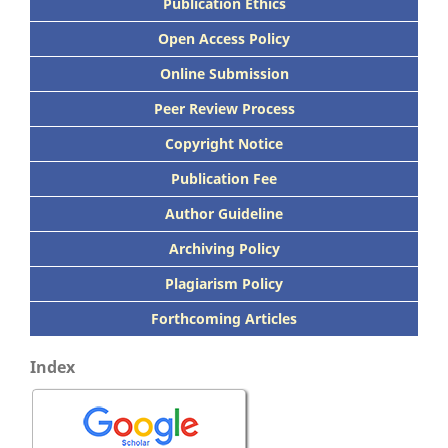
Publication Ethics
Open Access Policy
Online Submission
Peer
Review Process
Copyright Notice
Publication
Fee
Author Guideline
Archiving Policy
Plagiarism Policy
Forthcoming Articles
Index