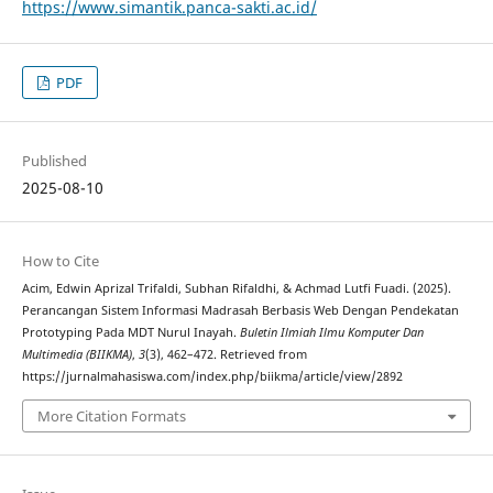
https://www.simantik.panca-sakti.ac.id/
PDF
Published
2025-08-10
How to Cite
Acim, Edwin Aprizal Trifaldi, Subhan Rifaldhi, & Achmad Lutfi Fuadi. (2025).
Perancangan Sistem Informasi Madrasah Berbasis Web Dengan Pendekatan
Prototyping Pada MDT Nurul Inayah.
Buletin Ilmiah Ilmu Komputer Dan
Multimedia (BIIKMA)
,
3
(3), 462–472. Retrieved from
https://jurnalmahasiswa.com/index.php/biikma/article/view/2892
More Citation Formats