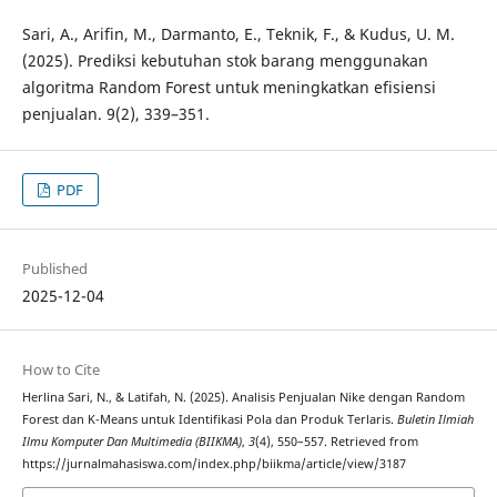
Sari, A., Arifin, M., Darmanto, E., Teknik, F., & Kudus, U. M.
(2025). Prediksi kebutuhan stok barang menggunakan
algoritma Random Forest untuk meningkatkan efisiensi
penjualan. 9(2), 339–351.
PDF
Published
2025-12-04
How to Cite
Herlina Sari, N., & Latifah, N. (2025). Analisis Penjualan Nike dengan Random
Forest dan K-Means untuk Identifikasi Pola dan Produk Terlaris.
Buletin Ilmiah
Ilmu Komputer Dan Multimedia (BIIKMA)
,
3
(4), 550–557. Retrieved from
https://jurnalmahasiswa.com/index.php/biikma/article/view/3187