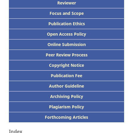
Reviewer
Focus
and Scope
Publication Ethics
Open Access Policy
Online Submission
Peer
Review Process
Copyright Notice
Publication
Fee
Author Guideline
Archiving Policy
Plagiarism Policy
Forthcoming Articles
Index