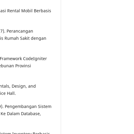
asi Rental Mobil Berbasis
017). Perancangan
dis Rumah Sakit dengan
i Framework CodeIgniter
bunan Provinsi
tals, Design, and
ce Hall.
019). Pengembangan Sistem
 Ke Dalam Database,
Sistem Inventory Berbasis