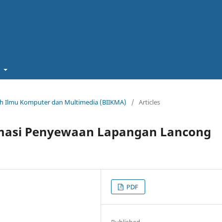
t
miah Ilmu Komputer dan Multimedia (BIIKMA)
/
Articles
rmasi Penyewaan Lapangan Lancong
PDF
Published