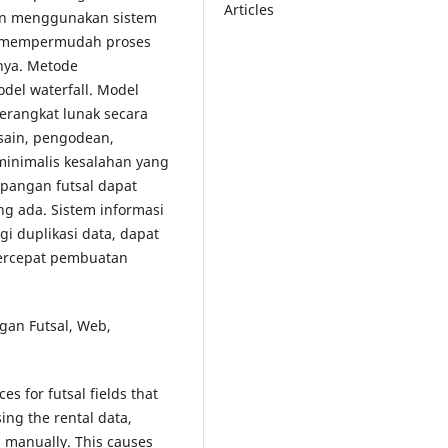
Articles
gan menggunakan sistem
at mempermudah proses
nya. Metode
el waterfall. Model
erangkat lunak secara
esain, pengodean,
inimalis kesalahan yang
apangan futsal dapat
g ada. Sistem informasi
i duplikasi data, dapat
ercepat pembuatan
gan Futsal, Web,
es for futsal fields that
ing the rental data,
d manually. This causes