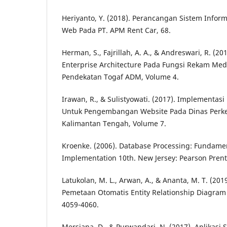
Heriyanto, Y. (2018). Perancangan Sistem Inform
Web Pada PT. APM Rent Car, 68.
Herman, S., Fajrillah, A. A., & Andreswari, R. (2
Enterprise Architecture Pada Fungsi Rekam Me
Pendekatan Togaf ADM, Volume 4.
Irawan, R., & Sulistyowati. (2017). Implementas
Untuk Pengembangan Website Pada Dinas Perke
Kalimantan Tengah, Volume 7.
Kroenke. (2006). Database Processing: Fundamen
Implementation 10th. New Jersey: Pearson Prenti
Latukolan, M. L., Arwan, A., & Ananta, M. T. (2
Pemetaan Otomatis Entity Relationship Diagram
4059-4060.
Mersiana, D., & Purwandari, N. (2017). Aplikasi 