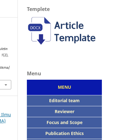
Templete
uletin
,
1
(2),
iikma/
Menu
MENU
Editorial team
Reviewer
h Ilmu
MA)
Focus
and Scope
Publication Ethics