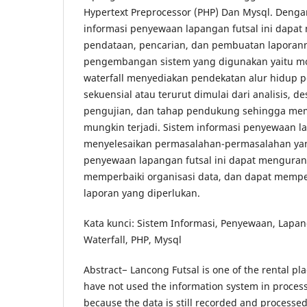
Hypertext Preprocessor (PHP) Dan Mysql. Den
informasi penyewaan lapangan futsal ini dap
pendataan, pencarian, dan pembuatan laporan
pengembangan sistem yang digunakan yaitu mod
waterfall menyediakan pendekatan alur hidup p
sekuensial atau terurut dimulai dari analisis, d
pengujian, dan tahap pendukung sehingga mem
mungkin terjadi. Sistem informasi penyewaan l
menyelesaikan permasalahan-permasalahan yan
penyewaan lapangan futsal ini dapat mengurang
memperbaiki organisasi data, dan dapat memp
laporan yang diperlukan.
Kata kunci: Sistem Informasi, Penyewaan, Lapan
Waterfall, PHP, Mysql
Abstract− Lancong Futsal is one of the rental plac
have not used the information system in process
because the data is still recorded and processe