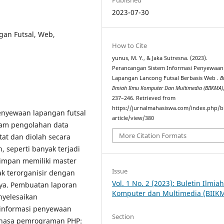
2023-07-30
gan Futsal, Web,
How to Cite
yunus, M. Y., & Jaka Sutresna. (2023).
Perancangan Sistem Informasi Penyewaan
Lapangan Lancong Futsal Berbasis Web .
B
Ilmiah Ilmu Komputer Dan Multimedia (BIIKMA)
237–246. Retrieved from
https://jurnalmahasiswa.com/index.php/b
enyewaan lapangan futsal
article/view/380
lam pengolahan data
More Citation Formats
at dan diolah secara
 seperti banyak terjadi
isimpan memiliki master
Issue
ak terorganisir dengan
Vol. 1 No. 2 (2023): Buletin Ilmia
nya. Pembuatan laporan
Komputer dan Multimedia (BIIK
nyelesaikan
 informasi penyewaan
Section
ahasa pemrograman PHP: