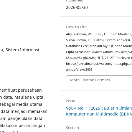
2026-05-30
How to Cite
Alija Rahman, W., Ilham, F., Ilham Maulana,
Surya Laowo, Y. I. (2026). Sistem Konversi
Database Excel Menjadi MySQL pada Maul
ta, Sistem Informasi
Cipta Kreasindo.
Buletin Ilmiah Ilmu Kompu
Multimedia (BIIKMA)
,
4
(1), 21–27. Retrieved
https://jurnalmahasiswa.com/index.php/b
article/view/3933
More Citation Formats
 membuat perusahaan
n data. Maulana Cipta
Issue
 sebagai media utama
Vol. 4 No. 1 (2026): Buletin Ilmia
n data menjadi memakan
Komputer dan Multimedia (BIIK
lam pengelolaan data.
i dilakukan perancangan
Section