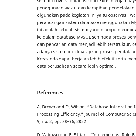
sistem konversi database dari Excel menjadi 
penggunaan waktu dan kerapihan pengelolaan 
digunakan pada kegiatan ini yaitu observasi, w
perancangan sistem database menggunakan MyS
ini adalah sebuah sistem yang mampu mengonver
ke dalam database MySQL sehingga proses pen
dan pencarian data menjadi lebih terstruktur, 
adanya sistem ini, diharapkan proses pendataa
Kreasindo dapat berjalan lebih efektif serta m
data perusahaan secara lebih optimal.
References
A. Brown and D. Wilson, “Database Integration 
Processing Efficiency,” Journal of Computer Scie
9, no. 2, pp. 88–96, 2022.
D. Wibowo dan F. Fitriani, “Implementasi Role-