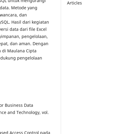
MySQL untuk mengurangi
Articles
data. Metode yang
awancara, dan
QL. Hasil dari kegiatan
si data dari file Excel
yimpanan, pengelolaan,
cepat, dan aman. Dengan
n di Maulana Cipta
endukung pengelolaan
for Business Data
nce and Technology, vol.
Based Access Control pada