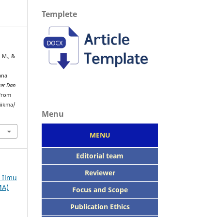
Templete
 M., &
ana
ter Dan
 from
iikma/
Menu
MENU
Editorial team
Reviewer
h Ilmu
MA)
Focus
and Scope
Publication Ethics