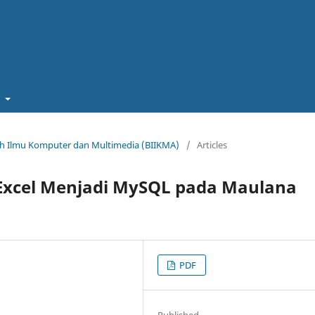
t
miah Ilmu Komputer dan Multimedia (BIIKMA)
/
Articles
 Excel Menjadi MySQL pada Maulana
PDF
Published