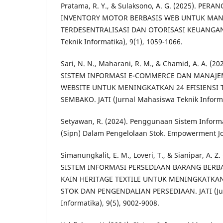
Pratama, R. Y., & Sulaksono, A. G. (2025). PE
INVENTORY MOTOR BERBASIS WEB UNTUK MA
TERDESENTRALISASI DAN OTORISASI KEUANGAN. 
Teknik Informatika), 9(1), 1059-1066.
Sari, N. N., Maharani, R. M., & Chamid, A. A. 
SISTEM INFORMASI E-COMMERCE DAN MANAJE
WEBSITE UNTUK MENINGKATKAN 24 EFISIENSI 
SEMBAKO. JATI (Jurnal Mahasiswa Teknik Informa
Setyawan, R. (2024). Penggunaan Sistem Infor
(Sipn) Dalam Pengelolaan Stok. Empowerment Jou
Simanungkalit, E. M., Loveri, T., & Sianipar, A.
SISTEM INFORMASI PERSEDIAAN BARANG BERB
KAIN HERITAGE TEXTILE UNTUK MENINGKATKA
STOK DAN PENGENDALIAN PERSEDIAAN. JATI (Ju
Informatika), 9(5), 9002-9008.