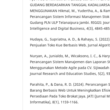
GUDANG BERDASARKAN TANGGAL KADALUARS
MENGGUNAKAN Hikmal, M., Yudertha, A., & Rama
Perancangan Sistem Informasi Manajemen Stok 
Gudang PLN ULP Telanaipura Jambi. RIGGS: Journa
Intelligence and Digital Business, 4(3), 4845-485
Hudaya, G., Supriatna, A. D., & Rahayu, S. (2022
Penjualan Toko Kue Berbasis Web. Jurnal Algorit
Nuryan, A., Junialdo, M., Wicaksono, I. C., & Har
Perancangan Sistem Manajemen dan Laporan St
Menggunakan Metode Agile pada CV. Sijiwadah
Journal Research and Education Studies, 5(2), 93
Parahita, P., & Dana, R. D. (2024). Perancangan 
Barang Berbasis Web Untuk Meningkatkan Efis
Persediaan Pada Toko Brokat Jaya. JATI (Jurnal 
Informatika), 8(1), 1159-1166.