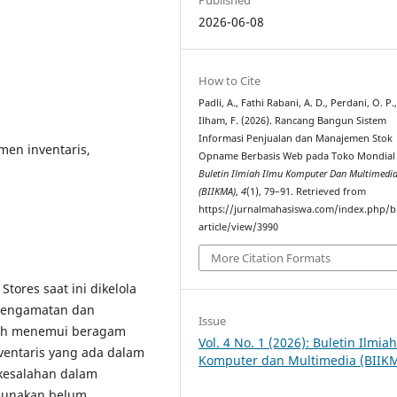
2026-06-08
How to Cite
Padli, A., Fathi Rabani, A. D., Perdani, O. P.
Ilham, F. (2026). Rancang Bangun Sistem
Informasi Penjualan dan Manajemen Stok
men inventaris,
Opname Berbasis Web pada Toko Mondial
Buletin Ilmiah Ilmu Komputer Dan Multimedi
(BIIKMA)
,
4
(1), 79–91. Retrieved from
https://jurnalmahasiswa.com/index.php/b
article/view/3990
More Citation Formats
tores saat ini dikelola
l pengamatan dan
Issue
sih menemui beragam
Vol. 4 No. 1 (2026): Buletin Ilmia
nventaris yang ada dalam
Komputer dan Multimedia (BIIK
 kesalahan dalam
digunakan belum