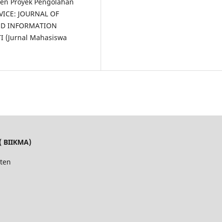
men Proyek Pengolahan
EVICE: JOURNAL OF
ND INFORMATION
I (Jurnal Mahasiswa
( BIIKMA)
ten