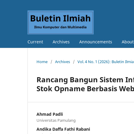
Current
Archives
Announcements
Abou
Home
/
Archives
/
Vol. 4 No. 1 (2026): Buletin Il
Rancang Bangun Sistem In
Stok Opname Berbasis Web
Ahmad Padli
Universitas Pamulang
Andika Daffa Fathi Rabani