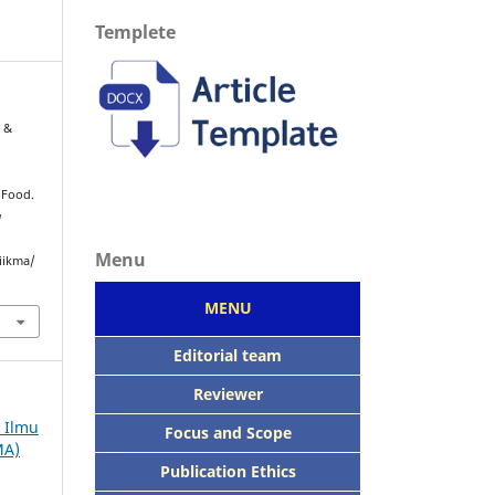
Templete
, &
 Food.
a
Menu
iikma/
MENU
Editorial team
Reviewer
h Ilmu
Focus
and Scope
MA)
Publication Ethics