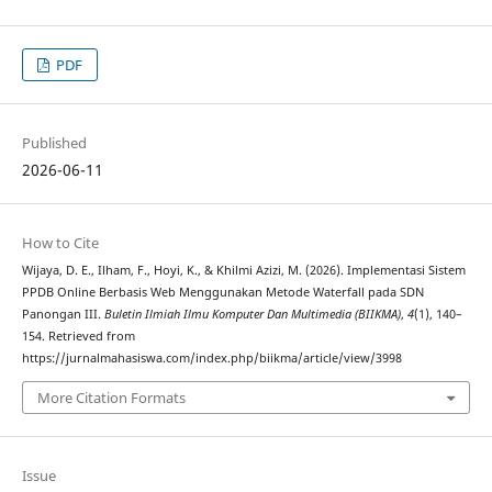
PDF
Published
2026-06-11
How to Cite
Wijaya, D. E., Ilham, F., Hoyi, K., & Khilmi Azizi, M. (2026). Implementasi Sistem
PPDB Online Berbasis Web Menggunakan Metode Waterfall pada SDN
Panongan III.
Buletin Ilmiah Ilmu Komputer Dan Multimedia (BIIKMA)
,
4
(1), 140–
154. Retrieved from
https://jurnalmahasiswa.com/index.php/biikma/article/view/3998
More Citation Formats
Issue