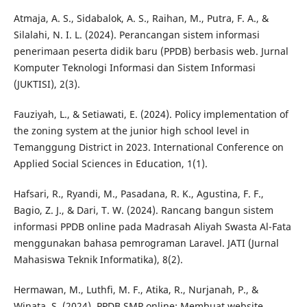
Atmaja, A. S., Sidabalok, A. S., Raihan, M., Putra, F. A., &
Silalahi, N. I. L. (2024). Perancangan sistem informasi
penerimaan peserta didik baru (PPDB) berbasis web. Jurnal
Komputer Teknologi Informasi dan Sistem Informasi
(JUKTISI), 2(3).
Fauziyah, L., & Setiawati, E. (2024). Policy implementation of
the zoning system at the junior high school level in
Temanggung District in 2023. International Conference on
Applied Social Sciences in Education, 1(1).
Hafsari, R., Ryandi, M., Pasadana, R. K., Agustina, F. F.,
Bagio, Z. J., & Dari, T. W. (2024). Rancang bangun sistem
informasi PPDB online pada Madrasah Aliyah Swasta Al-Fata
menggunakan bahasa pemrograman Laravel. JATI (Jurnal
Mahasiswa Teknik Informatika), 8(2).
Hermawan, M., Luthfi, M. F., Atika, R., Nurjanah, P., &
Winata, S. (2024). PPDB SMP online: Membuat website