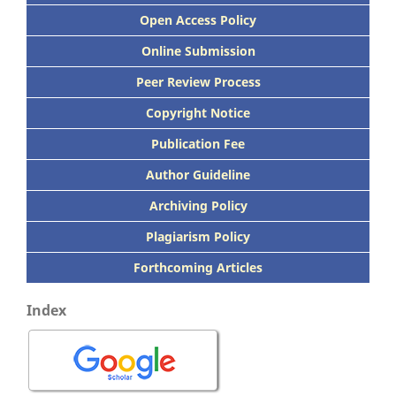
Open Access Policy
Online Submission
Peer
Review Process
Copyright Notice
Publication
Fee
Author Guideline
Archiving Policy
Plagiarism Policy
Forthcoming Articles
Index