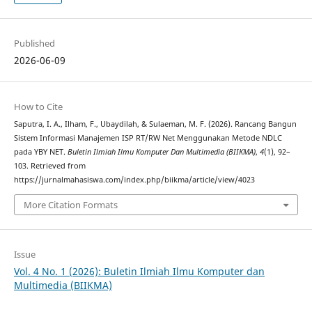
Published
2026-06-09
How to Cite
Saputra, I. A., Ilham, F., Ubaydilah, & Sulaeman, M. F. (2026). Rancang Bangun
Sistem Informasi Manajemen ISP RT/RW Net Menggunakan Metode NDLC
pada YBY NET.
Buletin Ilmiah Ilmu Komputer Dan Multimedia (BIIKMA)
,
4
(1), 92–
103. Retrieved from
https://jurnalmahasiswa.com/index.php/biikma/article/view/4023
More Citation Formats
Issue
Vol. 4 No. 1 (2026): Buletin Ilmiah Ilmu Komputer dan
Multimedia (BIIKMA)