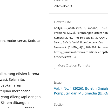
2026-06-19
How to Cite
Aditya, D., Joedhistiro, D., Laksono, R. S., &
Pramono. (2026). Perancangan Sistem Kon
Kamera Monitoring Berbasis ESP32-CAM 
an, motor servo, Kodular
Servo.
Buletin Ilmiah Ilmu Komputer Dan
Multimedia (BIIKMA)
,
4
(1), 202–208. Retriev
https://jurnalmahasiswa.com/index.php/b
article/view/4104
More Citation Formats
i kurang efisien karena
asi. Selain itu,
Issue
ebabkan area
Vol. 4 No. 1 (2026): Buletin Ilmia
ertujuan merancang
Komputer dan Multimedia (BIIK
 yang dilengkapi dengan
. Sistem dibangun
Section