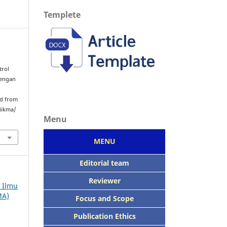
Templete
trol
dengan
ed from
iikma/
Menu
MENU
Editorial team
Reviewer
h Ilmu
MA)
Focus
and Scope
Publication Ethics