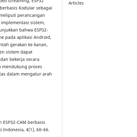
eo streaming, ESP32
Articles
 berbasis Kodular sebagai
meliputi perancangan
 implementasi sistem,
nunjukkan bahwa ESP32-
e pada aplikasi Android,
tah gerakan ke kanan,
en sistem dapat
 dan bekerja secara
pu mendukung proses
itas dalam mengatur arah
ian ESP32-CAM berbasis
o Indonesia, 4(1), 60–66.