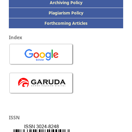
Archiving Policy
Plagiarism Policy
Forthcoming Articles
Index
ISSN