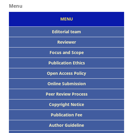
Menu
MENU
Editorial team
Reviewer
Focus
and Scope
Publication Ethics
Open Access Policy
Online Submission
Peer
Review Process
Copyright Notice
Publication
Fee
Author Guideline