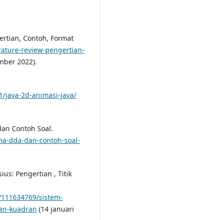
ertian, Contoh, Format
terature-review-pengertian-
mber 2022).
1/java-2d-animasi-java/
dan Contoh Soal.
ma-dda-dan-contoh-soal-
us: Pengertian , Titik
/111634769/sistem-
dan-kuadran
(14 januari