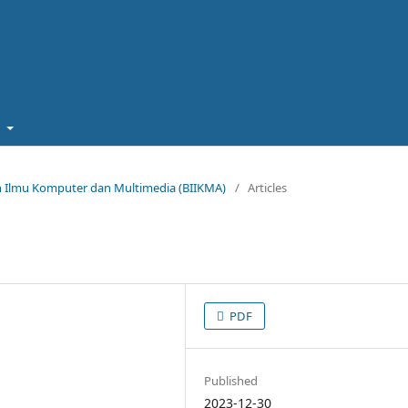
t
miah Ilmu Komputer dan Multimedia (BIIKMA)
/
Articles
PDF
Published
2023-12-30