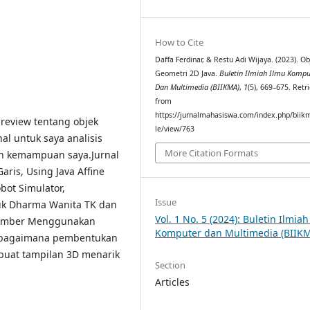
How to Cite
Daffa Ferdinar, & Restu Adi Wijaya. (2023). O
Geometri 2D Java.
Buletin Ilmiah Ilmu Kompu
Dan Multimedia (BIIKMA)
,
1
(5), 669–675. Retr
from
https://jurnalmahasiswa.com/index.php/biikm
 review tentang objek
le/view/763
al untuk saya analisis
More Citation Formats
an kemampuan saya.Jurnal
aris, Using Java Affine
bot Simulator,
Issue
uk Dharma Wanita TK dan
Vol. 1 No. 5 (2024): Buletin Ilmia
opember Menggunakan
Komputer dan Multimedia (BIIK
g bagaimana pembentukan
buat tampilan 3D menarik
Section
Articles