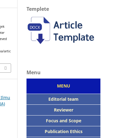
Templete
bjek
ter
ieved
a/artic
Menu
MENU
h Ilmu
Editorial team
MA)
Reviewer
Focus
and Scope
Publication Ethics