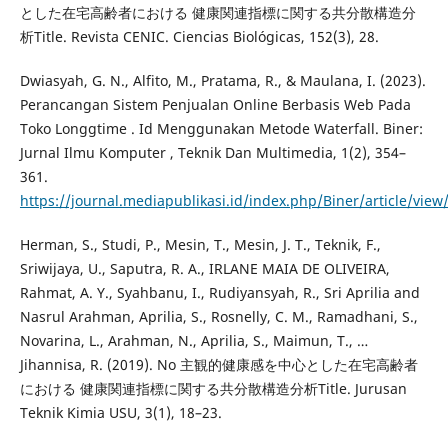
とした在宅高齢者における 健康関連指標に関する共分散構造分
析Title. Revista CENIC. Ciencias Biológicas, 152(3), 28.
Dwiasyah, G. N., Alfito, M., Pratama, R., & Maulana, I. (2023).
Perancangan Sistem Penjualan Online Berbasis Web Pada
Toko Longgtime . Id Menggunakan Metode Waterfall. Biner:
Jurnal Ilmu Komputer , Teknik Dan Multimedia, 1(2), 354–
361.
https://journal.mediapublikasi.id/index.php/Biner/article/view
Herman, S., Studi, P., Mesin, T., Mesin, J. T., Teknik, F.,
Sriwijaya, U., Saputra, R. A., IRLANE MAIA DE OLIVEIRA,
Rahmat, A. Y., Syahbanu, I., Rudiyansyah, R., Sri Aprilia and
Nasrul Arahman, Aprilia, S., Rosnelly, C. M., Ramadhani, S.,
Novarina, L., Arahman, N., Aprilia, S., Maimun, T., …
Jihannisa, R. (2019). No 主観的健康感を中心とした在宅高齢者
における 健康関連指標に関する共分散構造分析Title. Jurusan
Teknik Kimia USU, 3(1), 18–23.