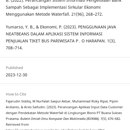
B. (2022). Perancangan Sistem Informasi Pengelolaan Bank
Sampah Sebagai Implementasi Sirkular Ekonomi
Menggunakan Metode Waterfall. 21(96), 268–272.
Yuniarso, Y. B., & Ekonomi, P. (2023). PENGGUNAAN JAVA
NEATBEANS DALAM APLIKASI SISTEM INFORMASI
PENJUALAN TIKET BUS PARIWISATA P . O HARAPAN. 1(3),
708–714.
Published
2023-12-30
How to Cite
Fajarudin Siddiq, M Nurfalah Saepul Akbar, Muhammad Rizky Ripal, Pipim
Ardianto, & Aries Saifudin. (2023). Perancangan Aplikasi Input Data Customer
dengan Pendekatan Metode Waterfall di Lingkungan Bisnis PT Buana Sukses
Pratama.
Buletin Ilmiah Ilmu Komputer Dan Multimedia (BIIKMA)
,
1
(5), 676–682.
Retrieved from