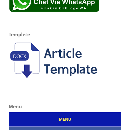
Templete
Menu
MENU