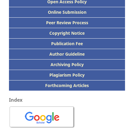
Open Access Policy
Online Submission
Peer
Review Process
Copyright Notice
Publication
Fee
Author Guideline
Archiving Policy
Plagiarism Policy
Forthcoming Articles
Index