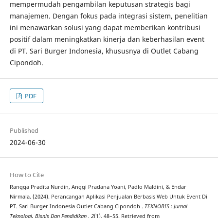
mempermudah pengambilan keputusan strategis bagi
manajemen. Dengan fokus pada integrasi sistem, penelitian
ini menawarkan solusi yang dapat memberikan kontribusi
positif dalam meningkatkan kinerja dan keberhasilan event
di PT. Sari Burger Indonesia, khususnya di Outlet Cabang
Cipondoh.
PDF
Published
2024-06-30
How to Cite
Rangga Pradita Nurdin, Anggi Pradana Yoani, Padlo Maldini, & Endar
Nirmala. (2024). Perancangan Aplikasi Penjualan Berbasis Web Untuk Event Di
PT. Sari Burger Indonesia Outlet Cabang Cipondoh .
TEKNOBIS : Jurnal
Teknologi, Bisnis Dan Pendidikan
,
2
(1), 48–55. Retrieved from