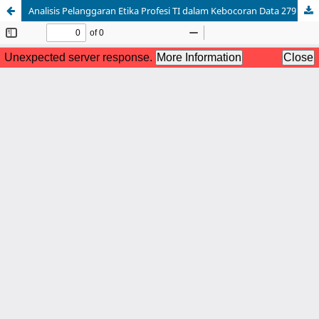
Analisis Pelanggaran Etika Profesi TI dalam Kebocoran Data 279 Juta Pengguna Indihome: Studi Kasus Tanggung Jawab Perlindungan Data Pribadi