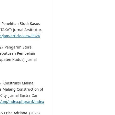
n Penelitian Studi Kasus
TAKAT: Jurnal Arsitektur,
p/jam/article/view/9324
022). Pengaruh Store
eputusan Pembelian
paten Kudus). Jurnal
25). Konstruksi Makna
a Malang Construction of
ity. Jurnal Sastra Dan
id/unj/index.php/arif/index
 & Erica Adriana. (2023).