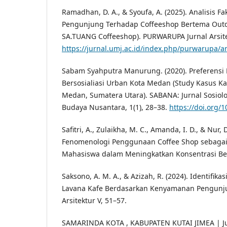
Ramadhan, D. A., & Syoufa, A. (2025). Analisis 
Pengunjung Terhadap Coffeeshop Bertema Outdo
SA.TUANG Coffeeshop). PURWARUPA Jurnal Arsitek
https://jurnal.umj.ac.id/index.php/purwarupa/ar
Sabam Syahputra Manurung. (2020). Preferens
Bersosialiasi Urban Kota Medan (Study Kasus 
Medan, Sumatera Utara). SABANA: Jurnal Sosiolo
Budaya Nusantara, 1(1), 28–38.
https://doi.org/
Safitri, A., Zulaikha, M. C., Amanda, I. D., & Nur, 
Fenomenologi Penggunaan Coffee Shop sebagai
Mahasiswa dalam Meningkatkan Konsentrasi Bela
Saksono, A. M. A., & Azizah, R. (2024). Identifik
Lavana Kafe Berdasarkan Kenyamanan Pengunju
Arsitektur V, 51–57.
SAMARINDA KOTA , KABUPATEN KUTAI JIMEA | Ju