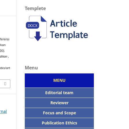
Templete
ferensi
rkan
00).
idikan
,
Menu
bis/art
MENU
Editorial team
Reviewer
rnal
Focus
and Scope
Publication Ethics