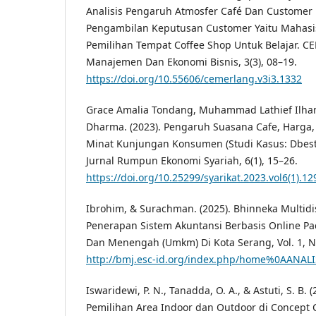
Analisis Pengaruh Atmosfer Café Dan Customer
Pengambilan Keputusan Customer Yaitu Mahas
Pemilihan Tempat Coffee Shop Untuk Belajar. C
Manajemen Dan Ekonomi Bisnis, 3(3), 08–19.
https://doi.org/10.55606/cemerlang.v3i3.1332
Grace Amalia Tondang, Muhammad Lathief Ilha
Dharma. (2023). Pengaruh Suasana Cafe, Harga,
Minat Kunjungan Konsumen (Studi Kasus: Dbest 
Jurnal Rumpun Ekonomi Syariah, 6(1), 15–26.
https://doi.org/10.25299/syarikat.2023.vol6(1).1
Ibrohim, & Surachman. (2025). Bhinneka Multidisi
Penerapan Sistem Akuntansi Berbasis Online Pad
Dan Menengah (Umkm) Di Kota Serang, Vol. 1, N
http://bmj.esc-id.org/index.php/home%0AANAL
Iswaridewi, P. N., Tanadda, O. A., & Astuti, S. B. (
Pemilihan Area Indoor dan Outdoor di Concept 