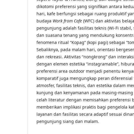
dikotomi preferensi yang signifikan antara kedu
hari, kafe berfungsi sebagai ruang produktif 
budaya
Work from Cafe
(WFC) dan aktivitas belaja
pengunjung adalah fasilitas teknis (Wi-Fi stabil,
dan suasana tenang yang mendukung konsentras
fenomena ritual “Kopag” (kopi pagi) sebagai “tom
Sebaliknya, pada malam hari, orientasi bergese
dan rekreasi. Aktivitas “nongkrong” dan interak
dengan elemen estetika “instagramable”, hibur
preferensi area outdoor menjadi penentu kenya
komparatif juga mengungkap peran diferensial fa
atmosfer, fasilitas teknis, dan estetika dalam 
kunjung dan kenyamanan pada masing-masing wa
celah literatur dengan memisahkan preferensi 
memberikan implikasi praktis bagi pengelola k
layanan dan fasilitas secara adaptif sesuai din
pengunjung siang dan malam.