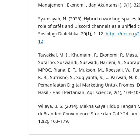
Manajemen , Ekonomi , dan Akuntansi ). 9(1), 32
Syamsiyah, N. (2025). Hybrid coworking spaces 
role of cafés and Discord channels as a unified
Sosiologi Dialektika, 20(1), 1–12.
https://doi.org/
12
Tawakkal, M. I., Khumaini, F., Ekonomi, P., Masa, 
Sutarno, Suswandi, Suswadi, Harieni, S., Suprapti
MPOC, Riana, E. T., Mukson, M., Roessali, W., Pu
K. B., Sutrisno, S., Sugiyanta, S., … Parwati, N. K.
Pemanfaatan Digital Marketing Untuk Promosi 
Hasil - Hasil Pertanian. Agriscience, 2(1), 103–10
Wijaya, B. S. (2014). Makna Gaya Hidup Tenga
di Branded Convenience Store dan Café 24 Jam. 
12(2), 163–179.