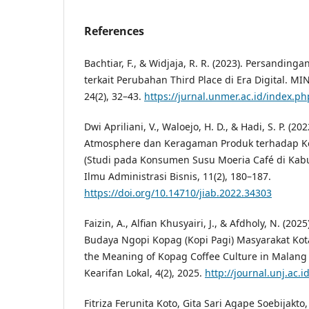
References
Bachtiar, F., & Widjaja, R. R. (2023). Persandinga
terkait Perubahan Third Place di Era Digital. MIN
24(2), 32–43.
https://jurnal.unmer.ac.id/index.ph
Dwi Apriliani, V., Waloejo, H. D., & Hadi, S. P. (2
Atmosphere dan Keragaman Produk terhadap K
(Studi pada Konsumen Susu Moeria Café di Kabu
Ilmu Administrasi Bisnis, 11(2), 180–187.
https://doi.org/10.14710/jiab.2022.34303
Faizin, A., Alfian Khusyairi, J., & Afdholy, N. (20
Budaya Ngopi Kopag (Kopi Pagi) Masyarakat Kot
the Meaning of Kopag Coffee Culture in Malang C
Kearifan Lokal, 4(2), 2025.
http://journal.unj.ac.
Fitriza Ferunita Koto, Gita Sari Agape Soebijakto,