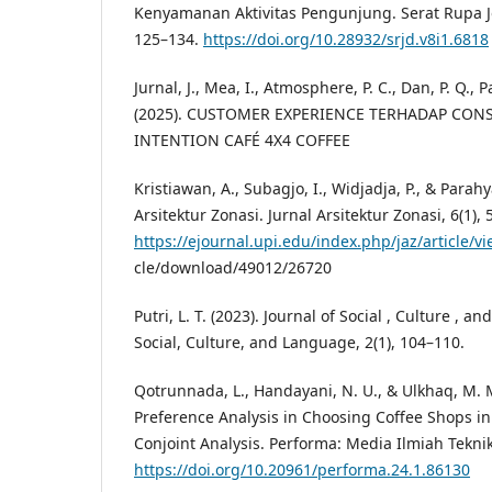
Kenyamanan Aktivitas Pengunjung. Serat Rupa Jo
125–134.
https://doi.org/10.28932/srjd.v8i1.6818
Jurnal, J., Mea, I., Atmosphere, P. C., Dan, P. Q., P
(2025). CUSTOMER EXPERIENCE TERHADAP CO
INTENTION CAFÉ 4X4 COFFEE
Kristiawan, A., Subagjo, I., Widjadja, P., & Parah
Arsitektur Zonasi. Jurnal Arsitektur Zonasi, 6(1), 
https://ejournal.upi.edu/index.php/jaz/article/
cle/download/49012/26720
Putri, L. T. (2023). Journal of Social , Culture , a
Social, Culture, and Language, 2(1), 104–110.
Qotrunnada, L., Handayani, N. U., & Ulkhaq, M.
Preference Analysis in Choosing Coffee Shops 
Conjoint Analysis. Performa: Media Ilmiah Teknik 
https://doi.org/10.20961/performa.24.1.86130