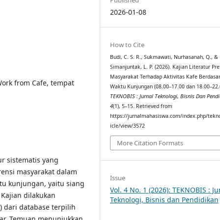
2026-01-08
How to Cite
Budi, C. S. R., Sukmawati, Nurhasanah, Q., &
Simanjuntak, L. P. (2026). Kajian Literatur Pre
Masyarakat Terhadap Aktivitas Kafe Berdasa
Work from Cafe, tempat
Waktu Kunjungan (08.00–17.00 dan 18.00–22.
TEKNOBIS : Jurnal Teknologi, Bisnis Dan Pend
4
(1), 5–15. Retrieved from
https://jurnalmahasiswa.com/index.php/tekno
icle/view/3572
More Citation Formats
ur sistematis yang
rensi masyarakat dalam
Issue
u kunjungan, yaitu siang
Vol. 4 No. 1 (2026): TEKNOBIS : Ju
 Kajian dilakukan
Teknologi, Bisnis dan Pendidikan
) dari database terpilih
olar. Temuan menunjukkan