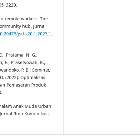
05–3229.
for remote workers: The
 community hub. Jurnal
10.20473/jsd.v20i1.2025.1-
D., Pratama, N. G.,
, E., Prasetyowati, K.,
rwandoko, P. B., Seminar,
 D. (2022). Optimalisasi
Dan Pemasaran Produk
8.
h Malam Anak Muda Urban
Jurnal Ilmu Komunikasi,