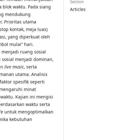
Section
a blok waktu. Pada siang
Articles
yang mendukung
r. Prioritas utama
 stop kontak, meja luas)
i, yang diperkuat oleh
bol mulai” hari.
r menjadi ruang sosial
si sosial menjadi dominan,
an
live music
, serta
manan utama. Analisis
ktor spesifik seperti
memengaruhi minat
ktu. Kajian ini mengisi
berdasarkan waktu serta
afe untuk mengoptimalkan
amika kebutuhan