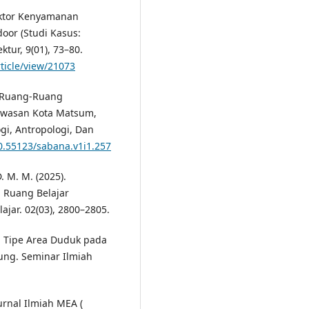
Faktor Kenyamanan
or (Studi Kasus:
tur, 9(01), 73–80.
ticle/view/21073
i Ruang-Ruang
Kawasan Kota Matsum,
gi, Antropologi, Dan
10.55123/sabana.v1i1.257
D. M. M. (2025).
 Ruang Belajar
jar. 02(03), 2800–2805.
asi Tipe Area Duduk pada
ng. Seminar Ilmiah
rnal Ilmiah MEA (