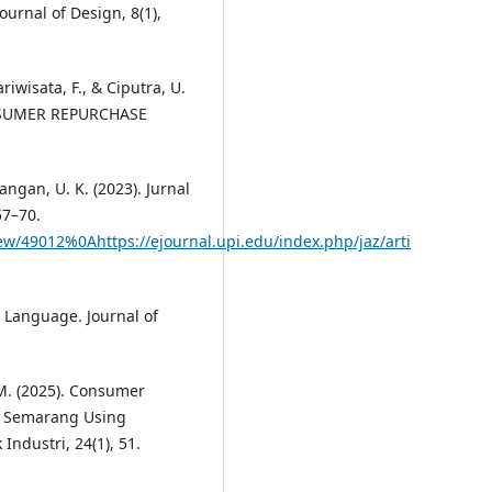
urnal of Design, 8(1),
ariwisata, F., & Ciputra, U.
NSUMER REPURCHASE
yangan, U. K. (2023). Jurnal
57–70.
view/49012%0Ahttps://ejournal.upi.edu/index.php/jaz/arti
nd Language. Journal of
 M. (2025). Consumer
in Semarang Using
Industri, 24(1), 51.