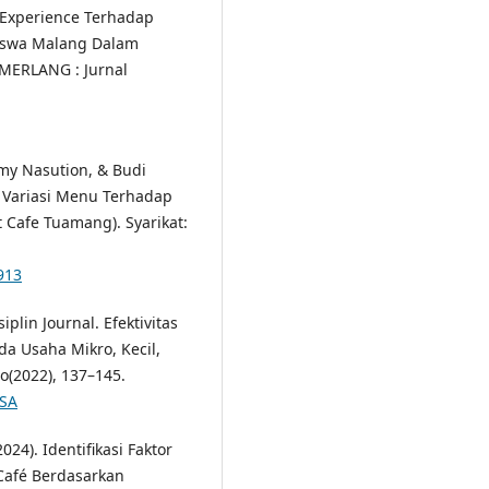
 Experience Terhadap
iswa Malang Dalam
EMERLANG : Jurnal
my Nasution, & Budi
 Variasi Menu Terhadap
Cafe Tuamang). Syarikat:
2913
plin Journal. Efektivitas
a Usaha Mikro, Kecil,
o(2022), 137–145.
ISA
2024). Identifikasi Faktor
Café Berdasarkan