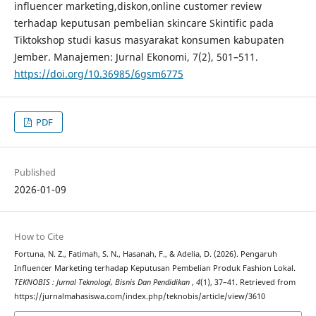
influencer marketing,diskon,online customer review
terhadap keputusan pembelian skincare Skintific pada
Tiktokshop studi kasus masyarakat konsumen kabupaten
Jember. Manajemen: Jurnal Ekonomi, 7(2), 501–511.
https://doi.org/10.36985/6gsm6775
PDF
Published
2026-01-09
How to Cite
Fortuna, N. Z., Fatimah, S. N., Hasanah, F., & Adelia, D. (2026). Pengaruh
Influencer Marketing terhadap Keputusan Pembelian Produk Fashion Lokal.
TEKNOBIS : Jurnal Teknologi, Bisnis Dan Pendidikan
,
4
(1), 37–41. Retrieved from
https://jurnalmahasiswa.com/index.php/teknobis/article/view/3610