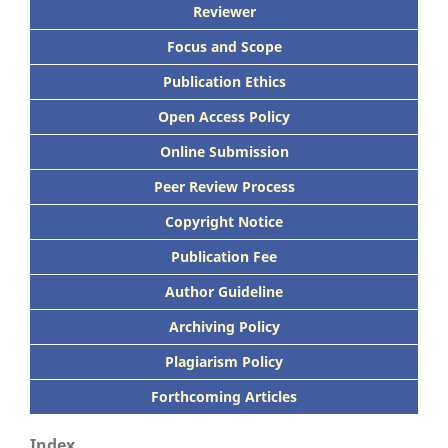
Reviewer
Focus
and Scope
Publication Ethics
Open Access Policy
Online Submission
Peer
Review Process
Copyright Notice
Publication
Fee
Author Guideline
Archiving Policy
Plagiarism Policy
Forthcoming Articles
Index