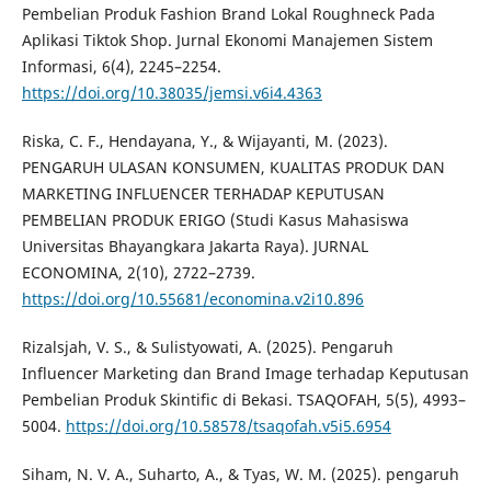
Pembelian Produk Fashion Brand Lokal Roughneck Pada
Aplikasi Tiktok Shop. Jurnal Ekonomi Manajemen Sistem
Informasi, 6(4), 2245–2254.
https://doi.org/10.38035/jemsi.v6i4.4363
Riska, C. F., Hendayana, Y., & Wijayanti, M. (2023).
PENGARUH ULASAN KONSUMEN, KUALITAS PRODUK DAN
MARKETING INFLUENCER TERHADAP KEPUTUSAN
PEMBELIAN PRODUK ERIGO (Studi Kasus Mahasiswa
Universitas Bhayangkara Jakarta Raya). JURNAL
ECONOMINA, 2(10), 2722–2739.
https://doi.org/10.55681/economina.v2i10.896
Rizalsjah, V. S., & Sulistyowati, A. (2025). Pengaruh
Influencer Marketing dan Brand Image terhadap Keputusan
Pembelian Produk Skintific di Bekasi. TSAQOFAH, 5(5), 4993–
5004.
https://doi.org/10.58578/tsaqofah.v5i5.6954
Siham, N. V. A., Suharto, A., & Tyas, W. M. (2025). pengaruh