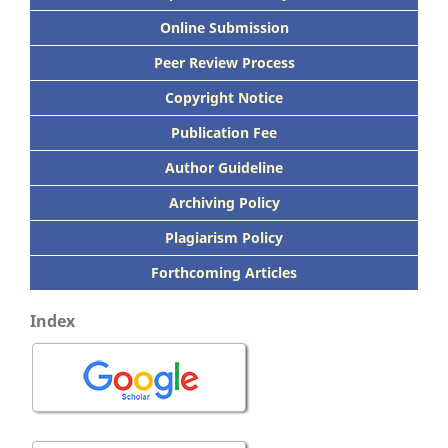
Online Submission
Peer
Review Process
Copyright Notice
Publication
Fee
Author Guideline
Archiving Policy
Plagiarism Policy
Forthcoming Articles
Index