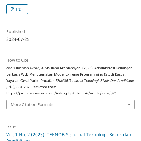
PDF
Published
2023-07-25
How to Cite
ade sulaeman akbar, & Maulana Ardhiansyah. (2023). Administrasi Keuangan
Berbasis WEB Menggunakan Model Extreme Programming (Studi Kasus :
Yayasan Gerai Yatim Dhuafa).
TEKNOBIS : Jurnal Teknologi, Bisnis Dan Pendidikan
,
1
(2), 224–237. Retrieved from
https://jurnalmahasiswa.com/index.php/teknobis/article/view/376
More Citation Formats
Issue
Vol. 1 No. 2 (2023): TEKNOBIS : Jurnal Teknologi, Bisnis dan
Pendidikan