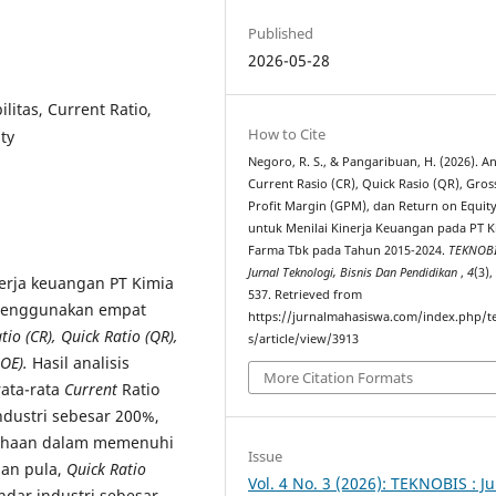
Published
2026-05-28
ilitas, Current Ratio,
How to Cite
ty
Negoro, R. S., & Pangaribuan, H. (2026). An
Current Rasio (CR), Quick Rasio (QR), Gros
Profit Margin (GPM), dan Return on Equit
untuk Menilai Kinerja Keuangan pada PT K
Farma Tbk pada Tahun 2015-2024.
TEKNOBI
Jurnal Teknologi, Bisnis Dan Pendidikan
,
4
(3),
nerja keuangan PT Kimia
537. Retrieved from
 menggunakan empat
https://jurnalmahasiswa.com/index.php/t
tio (CR), Quick Ratio (QR),
s/article/view/3913
OE).
Hasil analisis
More Citation Formats
rata-rata
Current
Ratio
dustri sebesar 200%,
ahaan dalam memenuhi
Issue
ian pula,
Quick Ratio
Vol. 4 No. 3 (2026): TEKNOBIS : Ju
ndar industri sebesar