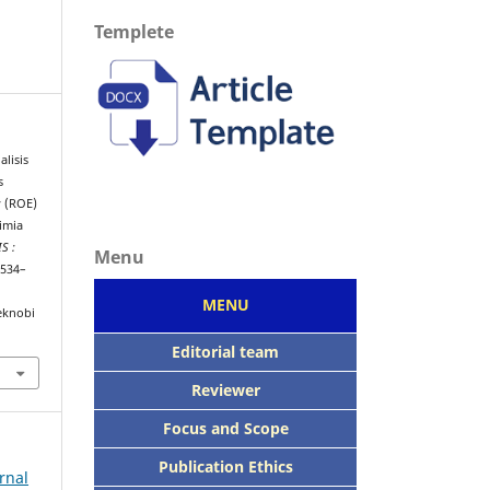
Templete
alisis
s
y (ROE)
imia
S :
Menu
 534–
MENU
eknobi
Editorial team
Reviewer
Focus
and Scope
Publication Ethics
rnal