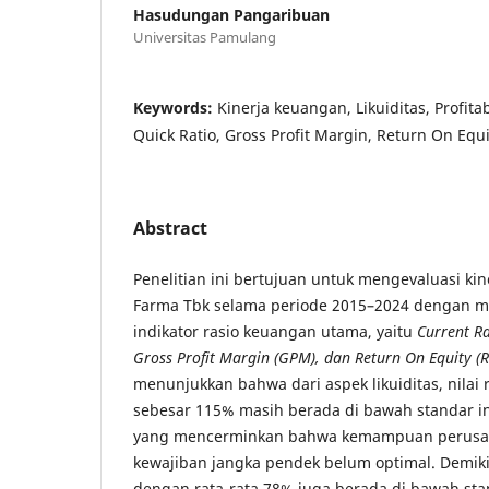
Hasudungan Pangaribuan
Universitas Pamulang
Keywords:
Kinerja keuangan, Likuiditas, Profitab
Quick Ratio, Gross Profit Margin, Return On Equi
Abstract
Penelitian ini bertujuan untuk mengevaluasi ki
Farma Tbk selama periode 2015–2024 dengan
indikator rasio keuangan utama, yaitu
Current Ra
Gross Profit Margin (GPM), dan Return On Equity (R
menunjukkan bahwa dari aspek likuiditas, nilai 
sebesar 115% masih berada di bawah standar in
yang mencerminkan bahwa kemampuan perus
kewajiban jangka pendek belum optimal. Demik
dengan rata-rata 78% juga berada di bawah sta