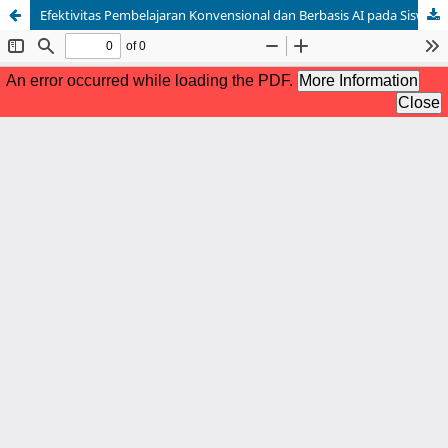
Efektivitas Pembelajaran Konvensional dan Berbasis AI pada Siswa SMK