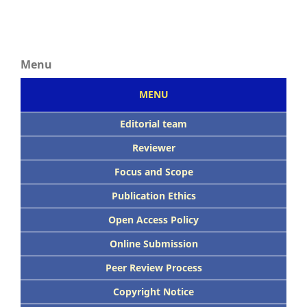
Menu
MENU
Editorial team
Reviewer
Focus
and Scope
Publication Ethics
Open Access Policy
Online Submission
Peer
Review Process
Copyright Notice