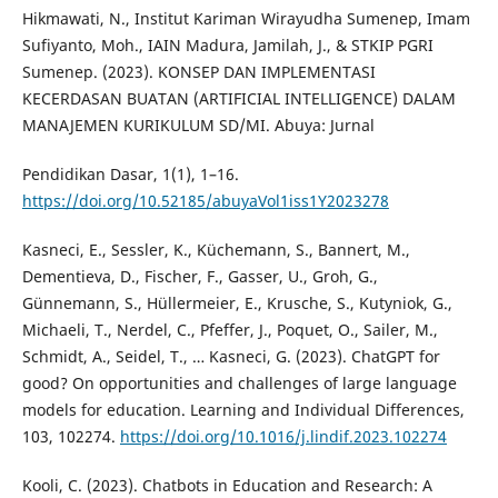
Hikmawati, N., Institut Kariman Wirayudha Sumenep, Imam
Sufiyanto, Moh., IAIN Madura, Jamilah, J., & STKIP PGRI
Sumenep. (2023). KONSEP DAN IMPLEMENTASI
KECERDASAN BUATAN (ARTIFICIAL INTELLIGENCE) DALAM
MANAJEMEN KURIKULUM SD/MI. Abuya: Jurnal
Pendidikan Dasar, 1(1), 1–16.
https://doi.org/10.52185/abuyaVol1iss1Y2023278
Kasneci, E., Sessler, K., Küchemann, S., Bannert, M.,
Dementieva, D., Fischer, F., Gasser, U., Groh, G.,
Günnemann, S., Hüllermeier, E., Krusche, S., Kutyniok, G.,
Michaeli, T., Nerdel, C., Pfeffer, J., Poquet, O., Sailer, M.,
Schmidt, A., Seidel, T., … Kasneci, G. (2023). ChatGPT for
good? On opportunities and challenges of large language
models for education. Learning and Individual Differences,
103, 102274.
https://doi.org/10.1016/j.lindif.2023.102274
Kooli, C. (2023). Chatbots in Education and Research: A