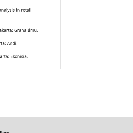
nalysis in retail
akarta: Graha Ilmu.
ta: Andi.
rta: Ekonisia.
dikan