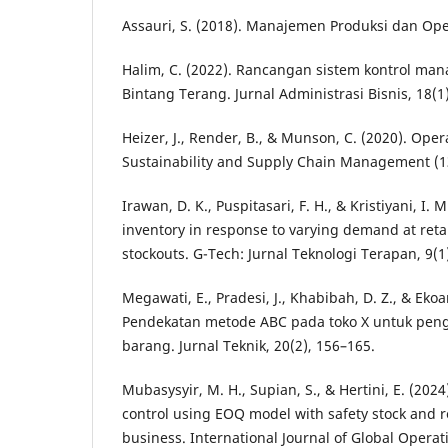
Assauri, S. (2018). Manajemen Produksi dan Oper
Halim, C. (2022). Rancangan sistem kontrol ma
Bintang Terang. Jurnal Administrasi Bisnis, 18(1)
Heizer, J., Render, B., & Munson, C. (2020). Op
Sustainability and Supply Chain Management (13
Irawan, D. K., Puspitasari, F. H., & Kristiyani, I.
inventory in response to varying demand at retai
stockouts. G-Tech: Jurnal Teknologi Terapan, 9(1
Megawati, E., Pradesi, J., Khabibah, D. Z., & Ekoan
Pendekatan metode ABC pada toko X untuk pen
barang. Jurnal Teknik, 20(2), 156–165.
Mubasysyir, M. H., Supian, S., & Hertini, E. (2024
control using EOQ model with safety stock and re
business. International Journal of Global Operat