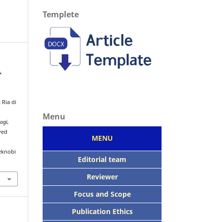
Templete
&
Ria di
Menu
ogi,
ved
MENU
eknobi
Editorial team
Reviewer
Focus
and Scope
Publication Ethics