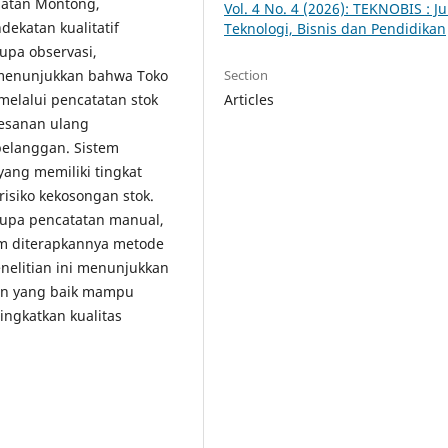
matan Montong,
Vol. 4 No. 4 (2026): TEKNOBIS : Ju
ekatan kualitatif
Teknologi, Bisnis dan Pendidikan
upa observasi,
Section
 menunjukkan bahwa Toko
Articles
elalui pencatatan stok
mesanan ulang
pelanggan. Sistem
ang memiliki tingkat
isiko kekosongan stok.
upa pencatatan manual,
um diterapkannya metode
nelitian ini menunjukkan
an yang baik mampu
ngkatkan kualitas