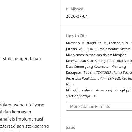
Published
2026-07-04
How to Cite
Marsono, Mustaghfirin, M., Faricha, Y. N., 
Juliasih, W. B. (2026). Implementasi Sistem
Manajemen Persediaan dalam Menjaga
 stok, pengendalian
Ketersediaan Stok Barang pada Toko Mbak 
Desa Sumurgung Kecamatan Montong
Kabupaten Tuban .
TEKNOBIS : Jurnal Teknol
Bisnis Dan Pendidikan
,
4
(4), 857–860. Retrie
from
https://jurnalmahasiswa.com/index.php/t
s/article/view/4174
dalam usaha ritel yang
More Citation Formats
al dan kepuasan
analisis implementasi
etersediaan stok barang
Issue