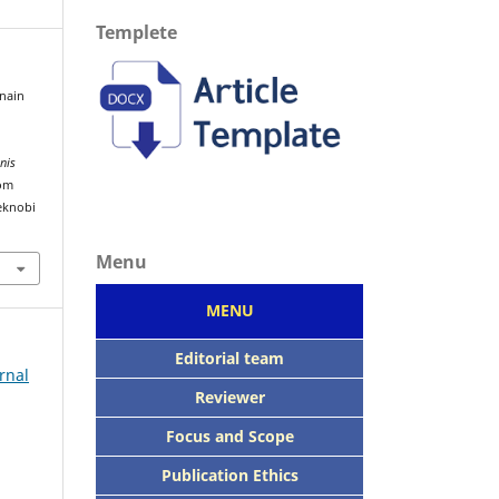
Templete
snain
nis
rom
eknobi
Menu
MENU
Editorial team
rnal
Reviewer
Focus
and Scope
Publication Ethics