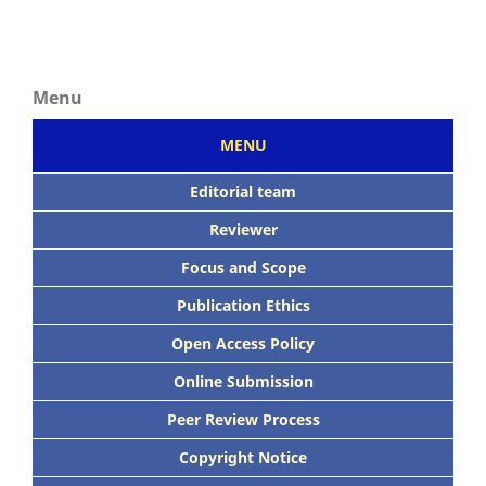
Menu
MENU
Editorial team
Reviewer
Focus
and Scope
Publication Ethics
Open Access Policy
Online Submission
Peer
Review Process
Copyright Notice