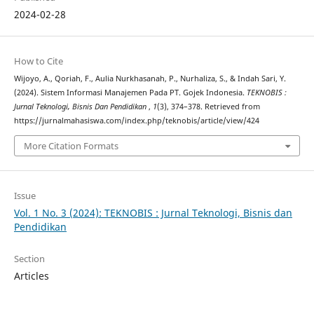
2024-02-28
How to Cite
Wijoyo, A., Qoriah, F., Aulia Nurkhasanah, P., Nurhaliza, S., & Indah Sari, Y.
(2024). Sistem Informasi Manajemen Pada PT. Gojek Indonesia.
TEKNOBIS :
Jurnal Teknologi, Bisnis Dan Pendidikan
,
1
(3), 374–378. Retrieved from
https://jurnalmahasiswa.com/index.php/teknobis/article/view/424
More Citation Formats
Issue
Vol. 1 No. 3 (2024): TEKNOBIS : Jurnal Teknologi, Bisnis dan
Pendidikan
Section
Articles