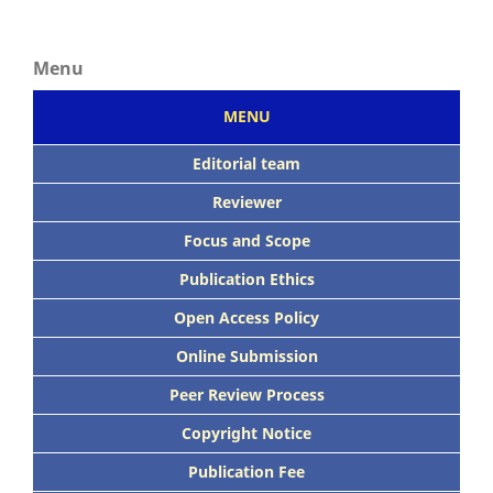
Menu
MENU
Editorial team
Reviewer
Focus
and Scope
Publication Ethics
Open Access Policy
Online Submission
Peer
Review Process
Copyright Notice
Publication
Fee