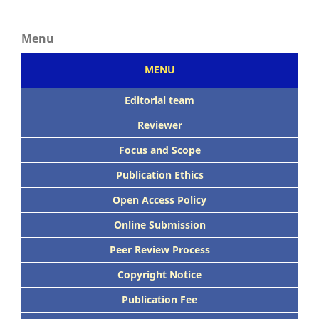
Menu
MENU
Editorial team
Reviewer
Focus
and Scope
Publication Ethics
Open Access Policy
Online Submission
Peer
Review Process
Copyright Notice
Publication
Fee