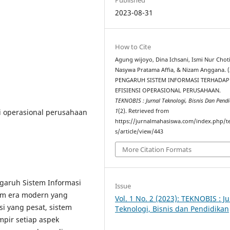
2023-08-31
How to Cite
Agung wijoyo, Dina Ichsani, Ismi Nur Chot
Nasywa Pratama Affia, & Nizam Anggana. (
PENGARUH SISTEM INFORMASI TERHADAP
EFISIENSI OPERASIONAL PERUSAHAAN.
TEKNOBIS : Jurnal Teknologi, Bisnis Dan Pend
si operasional perusahaan
1
(2). Retrieved from
https://jurnalmahasiswa.com/index.php/t
s/article/view/443
More Citation Formats
ngaruh Sistem Informasi
Issue
lam era modern yang
Vol. 1 No. 2 (2023): TEKNOBIS : Ju
i yang pesat, sistem
Teknologi, Bisnis dan Pendidikan
mpir setiap aspek