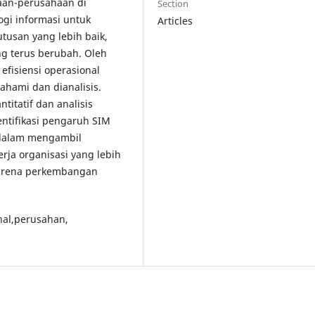
haan-perusahaan di
Section
gi informasi untuk
Articles
tusan yang lebih baik,
ng terus berubah. Oleh
efisiensi operasional
hami dan dianalisis.
titatif dan analisis
entifikasi pengaruh SIM
 dalam mengambil
ja organisasi yang lebih
 karena perkembangan
onal,perusahan,