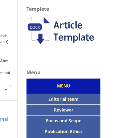
Templete
imah,
2023).
idikan
,
Menu
eknobi
MENU
Editorial team
Reviewer
rnal
Focus
and Scope
Publication Ethics