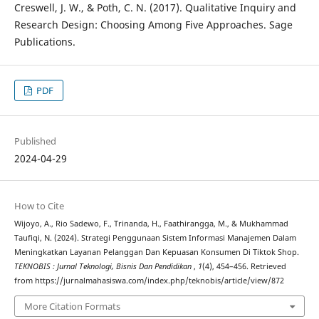
Creswell, J. W., & Poth, C. N. (2017). Qualitative Inquiry and
Research Design: Choosing Among Five Approaches. Sage
Publications.
PDF
Published
2024-04-29
How to Cite
Wijoyo, A., Rio Sadewo, F., Trinanda, H., Faathirangga, M., & Mukhammad
Taufiqi, N. (2024). Strategi Penggunaan Sistem Informasi Manajemen Dalam
Meningkatkan Layanan Pelanggan Dan Kepuasan Konsumen Di Tiktok Shop.
TEKNOBIS : Jurnal Teknologi, Bisnis Dan Pendidikan
,
1
(4), 454–456. Retrieved
from https://jurnalmahasiswa.com/index.php/teknobis/article/view/872
More Citation Formats