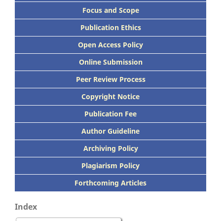
Focus
and Scope
Publication Ethics
Open Access Policy
Online Submission
Peer
Review Process
Copyright Notice
Publication
Fee
Author Guideline
Archiving Policy
Plagiarism Policy
Forthcoming Articles
Index