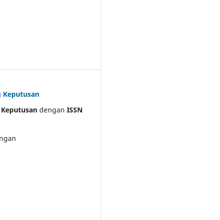
ng Keputusan
g Keputusan
dengan
ISSN
engan