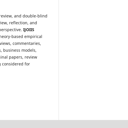
r-review, and double-blind
iew, reflection, and
perspective.
IJOIIS
theory-based empirical
eviews, commentaries,
s, business models,
inal papers, review
g considered for