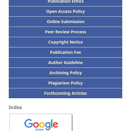
Publication Ethics
Open Access Policy
Online Submission
Peer
Review Process
Copyright Notice
Publication
Fee
Author Guideline
Archiving Policy
Plagiarism Policy
Forthcoming Articles
Index