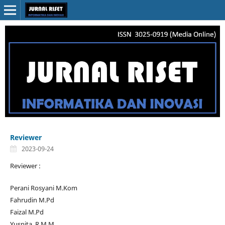
Reviewer
2023-09-24
Reviewer :
Perani Rosyani M.Kom
Fahrudin M.Pd
Faizal M.Pd
Yusnita. R M.M