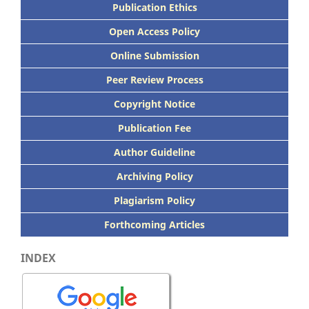
Publication Ethics
Open Access Policy
Online Submission
Peer
Review Process
Copyright Notice
Publication
Fee
Author Guideline
Archiving Policy
Plagiarism Policy
Forthcoming Articles
INDEX