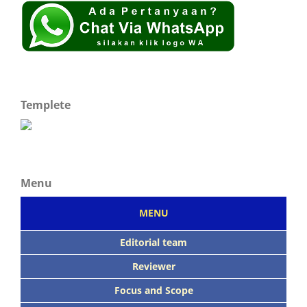
Templete
Menu
MENU
Editorial team
Reviewer
Focus
and Scope