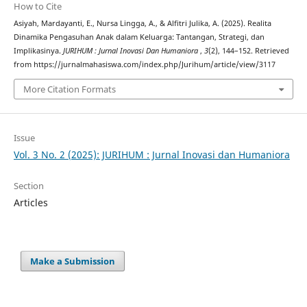
How to Cite
Asiyah, Mardayanti, E., Nursa Lingga, A., & Alfitri Julika, A. (2025). Realita
Dinamika Pengasuhan Anak dalam Keluarga: Tantangan, Strategi, dan
Implikasinya.
JURIHUM : Jurnal Inovasi Dan Humaniora
,
3
(2), 144–152. Retrieved
from https://jurnalmahasiswa.com/index.php/Jurihum/article/view/3117
More Citation Formats
Issue
Vol. 3 No. 2 (2025): JURIHUM : Jurnal Inovasi dan Humaniora
Section
Articles
Make a Submission