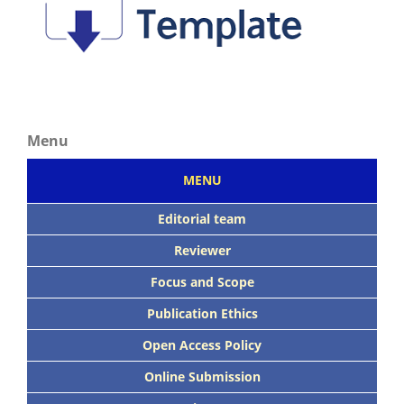
Menu
MENU
Editorial team
Reviewer
Focus
and Scope
Publication Ethics
Open Access Policy
Online Submission