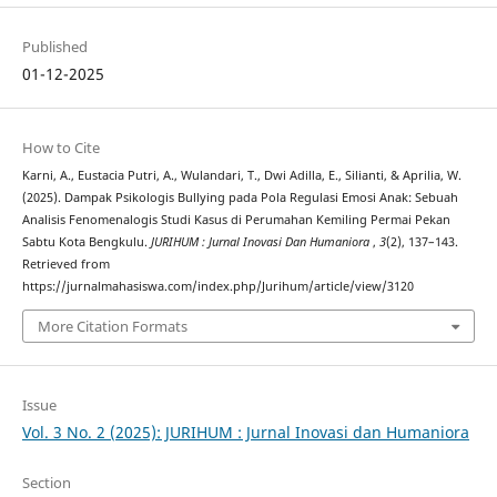
Published
01-12-2025
How to Cite
Karni, A., Eustacia Putri, A., Wulandari, T., Dwi Adilla, E., Silianti, & Aprilia, W.
(2025). Dampak Psikologis Bullying pada Pola Regulasi Emosi Anak: Sebuah
Analisis Fenomenalogis Studi Kasus di Perumahan Kemiling Permai Pekan
Sabtu Kota Bengkulu.
JURIHUM : Jurnal Inovasi Dan Humaniora
,
3
(2), 137–143.
Retrieved from
https://jurnalmahasiswa.com/index.php/Jurihum/article/view/3120
More Citation Formats
Issue
Vol. 3 No. 2 (2025): JURIHUM : Jurnal Inovasi dan Humaniora
Section