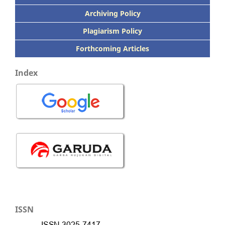
Archiving Policy
Plagiarism Policy
Forthcoming Articles
Index
ISSN