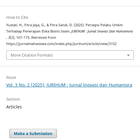
How to Cite
Yustati, H., Fitra Jaya, G., & Fitra Sandi, D. (2025). Persepsi Pelaku Umkm
Terhadap Penerapan Etika Bisnis Islam.
JURIHUM : Jurnal Inovasi Dan Humaniora
,
3
(2), 167–173. Retrieved from
https://jurnalmahasiswa.com/index.php/Jurihum/article/view/3152
More Citation Formats
Issue
Vol. 3 No. 2 (2025): JURIHUM : Jurnal Inovasi dan Humaniora
Section
Articles
Make a Submission