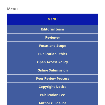
Menu
MENU
Editorial team
Reviewer
Focus
and Scope
Publication Ethics
Open Access Policy
Online Submission
Peer
Review Process
Copyright Notice
Publication
Fee
Author Guideline