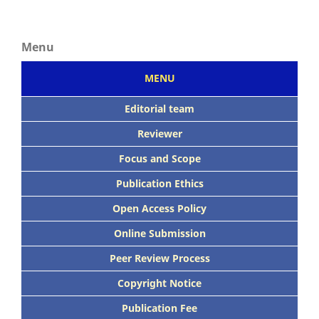
Menu
MENU
Editorial team
Reviewer
Focus
and Scope
Publication Ethics
Open Access Policy
Online Submission
Peer
Review Process
Copyright Notice
Publication
Fee