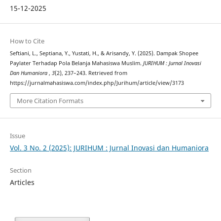
15-12-2025
How to Cite
Seftiani, L., Septiana, Y., Yustati, H., & Arisandy, Y. (2025). Dampak Shopee
Paylater Terhadap Pola Belanja Mahasiswa Muslim.
JURIHUM : Jurnal Inovasi
Dan Humaniora
,
3
(2), 237–243. Retrieved from
https://jurnalmahasiswa.com/index.php/Jurihum/article/view/3173
More Citation Formats
Issue
Vol. 3 No. 2 (2025): JURIHUM : Jurnal Inovasi dan Humaniora
Section
Articles