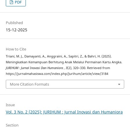
PDF
Published
15-12-2025
How to Cite
Triani, M. J., Damayanti, A., Anggraini, A., Sapitri, Z., & Bahri, H. (2025).
Meningkatkan Kemampuan Berhitung Anak Melalui Permainan Kartu Angka.
JURIHUM : Jurnal Inovasi Dan Humaniora
,
3
(2), 320–330. Retrieved from
https://jurnalmahasiswa.com/index.php/Jurihum/article/view/3184
More Citation Formats
Issue
Vol. 3 No. 2 (2025): JURIHUM : Jurnal Inovasi dan Humaniora
Section