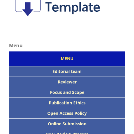
Menu
MENU
Editorial team
Reviewer
Focus
and Scope
Publication Ethics
Open Access Policy
Online Submission