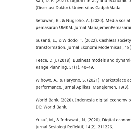
Sari, D. P. (2021). Digital literacy and economic 
(Disertasi Doktor). Universitas GadjahMada.
Setiawan, B., & Nugroho, A. (2020). Media sosial
pemasaran UMKM. Jurnal ManajemenPemasaran,
Susanti, E., & Widodo, T. (2022). Cashless socie
transformation. Jurnal Ekonomi Modernisasi, 18(
Teece, D. J. (2018). Business models and dynamic
Range Planning, 51(1), 40–49.
Wibowo, A., & Haryono, S. (2021). Marketplace 
performance. Jurnal Aplikasi Manajemen, 19(3),
World Bank. (2020). Indonesia digital economy 
DC: World Bank.
Yusuf, M., & Indrawati, N. (2020). Digital econo
Jurnal Sosiologi Reflektif, 14(2), 211226.