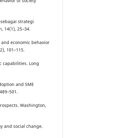
behavior of society
 sebagai strategi
 14(1), 25–34.
ty and economic behavior
2), 101–115.
 capabilities. Long
adoption and SME
 489–501.
prospects. Washington,
my and social change.