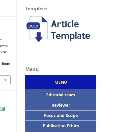
Templete
t:
Jurnal
ieved
urihum
Menu
MENU
Editorial team
Reviewer
nal
Focus
and Scope
Publication Ethics