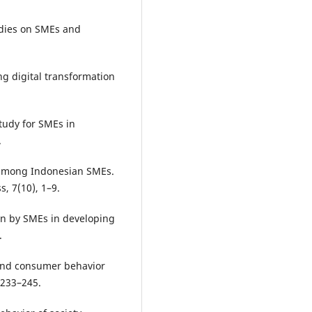
udies on SMEs and
ing digital transformation
Study for SMEs in
.
 among Indonesian SMEs.
, 7(10), 1–9.
on by SMEs in developing
.
t and consumer behavior
 233–245.