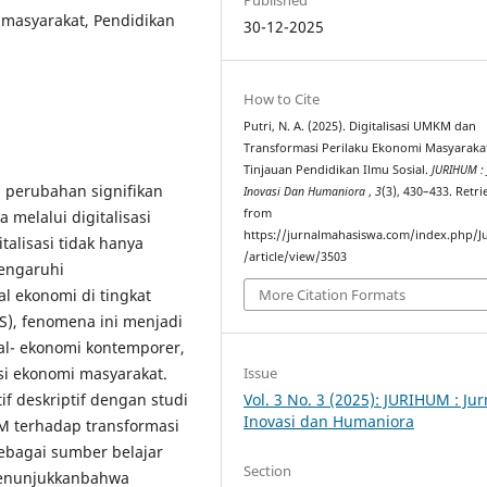
 masyarakat, Pendidikan
30-12-2025
How to Cite
Putri, N. A. (2025). Digitalisasi UMKM dan
Transformasi Perilaku Ekonomi Masyaraka
Tinjauan Pendidikan Ilmu Sosial.
JURIHUM : 
 perubahan signifikan
Inovasi Dan Humaniora
,
3
(3), 430–433. Retr
from
 melalui digitalisasi
https://jurnalmahasiswa.com/index.php/J
alisasi tidak hanya
/article/view/3503
mengaruhi
al ekonomi di tingkat
More Citation Formats
IS), fenomena ini menjadi
l- ekonomi kontemporer,
Issue
aksi ekonomi masyarakat.
Vol. 3 No. 3 (2025): JURIHUM : Jur
f deskriptif dengan studi
Inovasi dan Humaniora
KM terhadap transformasi
ebagai sumber belajar
Section
 menunjukkanbahwa