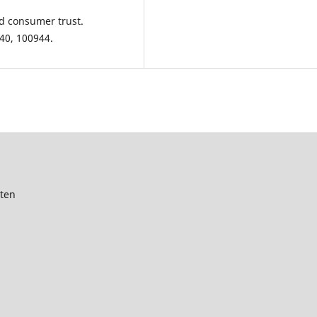
nd consumer trust.
40, 100944.
ten