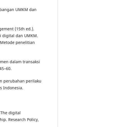
embangan UMKM dan
agement (15th ed.).
i digital dan UMKM.
 Metode penelitian
nsumen dalam transaksi
 45–60.
dan perubahan perilaku
s Indonesia.
The digital
ip. Research Policy,