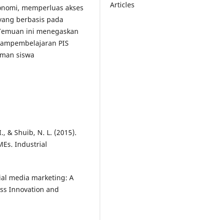
Articles
konomi, memperluas akses
yang berbasis pada
. Temuan ini menegaskan
alampembelajaran PIS
aman siswa
., & Shuib, N. L. (2015).
MEs. Industrial
cial media marketing: A
ness Innovation and