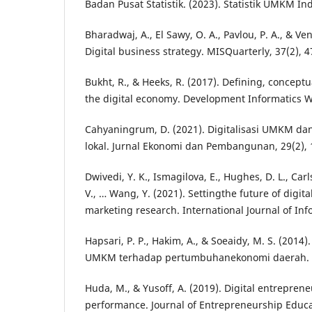
Badan Pusat Statistik. (2023). Statistik UMKM Ind
Bharadwaj, A., El Sawy, O. A., Pavlou, P. A., & V
Digital business strategy. MISQuarterly, 37(2), 
Bukht, R., & Heeks, R. (2017). Defining, concep
the digital economy. Development Informatics W
Cahyaningrum, D. (2021). Digitalisasi UMKM da
lokal. Jurnal Ekonomi dan Pembangunan, 29(2), 
Dwivedi, Y. K., Ismagilova, E., Hughes, D. L., Carlso
V., … Wang, Y. (2021). Settingthe future of digit
marketing research. International Journal of In
Hapsari, P. P., Hakim, A., & Soeaidy, M. S. (20
UMKM terhadap pertumbuhanekonomi daerah. W
Huda, M., & Yusoff, A. (2019). Digital entrepre
performance. Journal of Entrepreneurship Educat