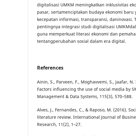
digitalisasi UMKM meningkatkan inklusivitas e
pasar, sertamenciptakan budaya ekonomi baru 
kecepatan informasi, transparansi, daninovasi
pentingnya integrasi studi digitalisasi UMKMd
guna memperkuat literasi ekonomi dan pemah
tentangperubahan sosial dalam era digital.
References
Ainin, S., Parveen, F., Moghavvemi, S., Jaafar, N. I
Factors influencing the use of social media by S
Management & Data Systems, 115(3), 570–588.
Alves, J., Fernandes, C., & Raposo, M. (2016). So
literature review. International Journal of Busi
Research, 11(2), 1–27.