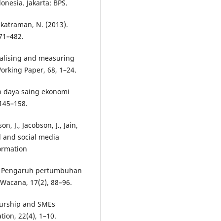
onesia. Jakarta: BPS.
enkatraman, N. (2013).
471–482.
tualising and measuring
orking Paper, 68, 1–24.
n daya saing ekonomi
145–158.
n, J., Jacobson, J., Jain,
al and social media
formation
14). Pengaruh pertumbuhan
acana, 17(2), 88–96.
neurship and SMEs
ion, 22(4), 1–10.