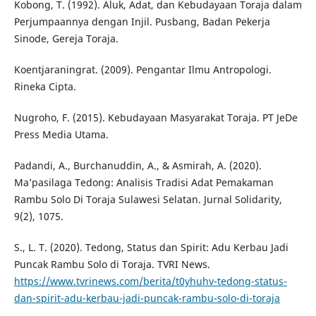
Kobong, T. (1992). Aluk, Adat, dan Kebudayaan Toraja dalam
Perjumpaannya dengan Injil. Pusbang, Badan Pekerja
Sinode, Gereja Toraja.
Koentjaraningrat. (2009). Pengantar Ilmu Antropologi.
Rineka Cipta.
Nugroho, F. (2015). Kebudayaan Masyarakat Toraja. PT JeDe
Press Media Utama.
Padandi, A., Burchanuddin, A., & Asmirah, A. (2020).
Ma’pasilaga Tedong: Analisis Tradisi Adat Pemakaman
Rambu Solo Di Toraja Sulawesi Selatan. Jurnal Solidarity,
9(2), 1075.
S., L. T. (2020). Tedong, Status dan Spirit: Adu Kerbau Jadi
Puncak Rambu Solo di Toraja. TVRI News.
https://www.tvrinews.com/berita/t0yhuhv-tedong-status-
dan-spirit-adu-kerbau-jadi-puncak-rambu-solo-di-toraja