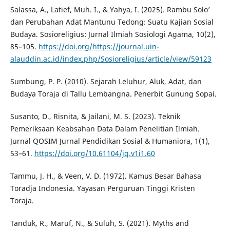
Salassa, A., Latief, Muh. I., & Yahya, I. (2025). Rambu Solo’
dan Perubahan Adat Mantunu Tedong: Suatu Kajian Sosial
Budaya. Sosioreligius: Jurnal Ilmiah Sosiologi Agama, 10(2),
85–105.
https://doi.org/https://journal.uin-
alauddin.ac.id/index.php/Sosioreligius/article/view/59123
Sumbung, P. P. (2010). Sejarah Leluhur, Aluk, Adat, dan
Budaya Toraja di Tallu Lembangna. Penerbit Gunung Sopai.
Susanto, D., Risnita, & Jailani, M. S. (2023). Teknik
Pemeriksaan Keabsahan Data Dalam Penelitian Ilmiah.
Jurnal QOSIM Jurnal Pendidikan Sosial & Humaniora, 1(1),
53–61.
https://doi.org/10.61104/jq.v1i1.60
Tammu, J. H., & Veen, V. D. (1972). Kamus Besar Bahasa
Toradja Indonesia. Yayasan Perguruan Tinggi Kristen
Toraja.
Tanduk, R., Maruf, N., & Suluh, S. (2021). Myths and