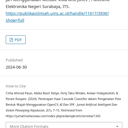
Elektronika Negeri Surabaya, ITS.
https://publikasiilmiah.ums.ac.id/handle/11617/3936?
show=full
PDF
Published
2024-06-30
How to Cite
Citha Ahmad Pauzi, Abdul Basit Yahya, Ferly Taku Wildan, Anwar Hidayatulloh, &
Perani Rosyani. (2024). Penerapan Haar Cascade Classifier dalam Pengenalan Pola
Bentuk Wajah Menggunakan OpenCV.
AI Dan SPK : Jurnal Artificial Intelligent Dan
Sistem Penunjang Keputusan
,
2
(1), 7–15. Retrieved from
https://jurnalmahasiswa.com/index.php/aidanspk/article/view/1342
More Citation Formats