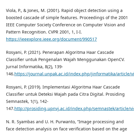
Viola, P., & Jones, M. (2001). Rapid object detection using a
boosted cascade of simple features. Proceedings of the 2001
IEEE Computer Society Conference on Computer Vision and
Pattern Recognition. CVPR 2001, 1, I-I.
https://ieeexplore.ieee.org/document/990517
Rosyani, P. (2021). Penerapan Algoritma Haar Cascade
Classifier untuk Pengenalan Wajah Menggunakan OpenCV.
Jurnal Informatika, 8(2), 139-
146.
https://journal.unpak.ac.id/index.php/jinformatika/article/
Rosyani, P. (2019). Implementasi Algoritma Haar Cascade
Classifier untuk Deteksi Wajah pada Citra Digital. Prosiding
Semnastek, 1(1), 142-
147.
http://prosiding.upnvj.ac.id/index.php/semnastek/article/v
N. R. Syambas and U. H. Purwanto, “Image processing and
face detection analysis on face verification based on the age