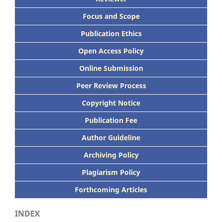
Focus
and Scope
Publication Ethics
Open Access Policy
Online Submission
Peer
Review Process
Copyright Notice
Publication
Fee
Author Guideline
Archiving Policy
Plagiarism Policy
Forthcoming Articles
INDEX