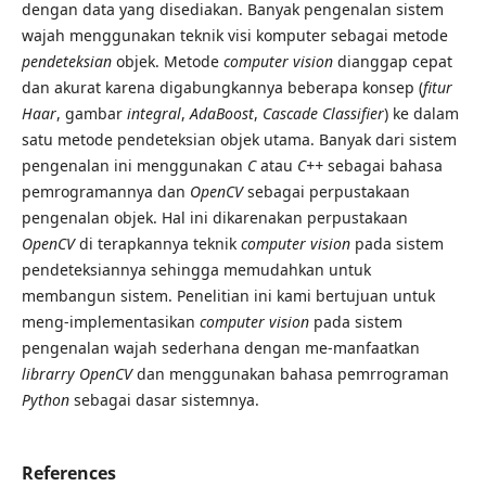
dengan data yang disediakan. Banyak pengenalan sistem
wajah menggunakan teknik visi komputer sebagai metode
pendeteksian
objek. Metode
computer vision
dianggap cepat
dan akurat karena digabungkannya beberapa konsep (
fitur
Haar
, gambar
integral
,
AdaBoost
,
Cascade Classifier
) ke dalam
satu metode pendeteksian objek utama. Banyak dari sistem
pengenalan ini menggunakan
C
atau
C++
sebagai bahasa
pemrogramannya dan
OpenCV
sebagai perpustakaan
pengenalan objek. Hal ini dikarenakan perpustakaan
OpenCV
di terapkannya teknik
computer vision
pada sistem
pendeteksiannya sehingga memudahkan untuk
membangun sistem. Penelitian ini kami bertujuan untuk
meng-implementasikan
computer vision
pada sistem
pengenalan wajah sederhana dengan me-manfaatkan
librarry OpenCV
dan menggunakan bahasa pemrrograman
Python
sebagai dasar sistemnya.
References