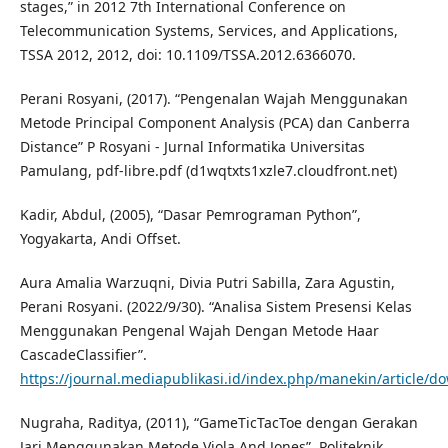
stages,” in 2012 7th International Conference on
Telecommunication Systems, Services, and Applications,
TSSA 2012, 2012, doi: 10.1109/TSSA.2012.6366070.
Perani Rosyani, (2017). “Pengenalan Wajah Menggunakan
Metode Principal Component Analysis (PCA) dan Canberra
Distance” P Rosyani - Jurnal Informatika Universitas
Pamulang, pdf-libre.pdf (d1wqtxts1xzle7.cloudfront.net)
Kadir, Abdul, (2005), “Dasar Pemrograman Python”,
Yogyakarta, Andi Offset.
Aura Amalia Warzuqni, Divia Putri Sabilla, Zara Agustin,
Perani Rosyani. (2022/9/30). “Analisa Sistem Presensi Kelas
Menggunakan Pengenal Wajah Dengan Metode Haar
CascadeClassifier”.
https://journal.mediapublikasi.id/index.php/manekin/article/
Nugraha, Raditya, (2011), “GameTicTacToe dengan Gerakan
Jari Menggunakan Metode Viola And Jones”, Politeknik